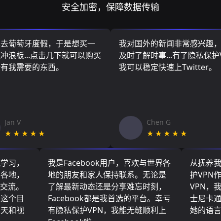
安全加密，保障数据传输
算去葡萄牙度假，于是想买一
我对国外的新闻非常感兴趣
冲浪板...点击几下就可以购买
及时了解时事...有了隐私保护
所有我需要的东西。
我可以稳定快速上Twitter。
Jan V
Chen G
★★★★★
★★★★★
院学习，
我是Facebook用户，喜欢与世界各
从抚养
界各地，
地的朋友和家人保持联系。无论是
护VPN
们交流。
了解最新动态还是分享难忘时刻，
VPN，
了这个目
Facebook都是我首选的平台。幸亏
士尼卡
聊天和视
有隐私保护VPN，我能无缝顺利上
她的语