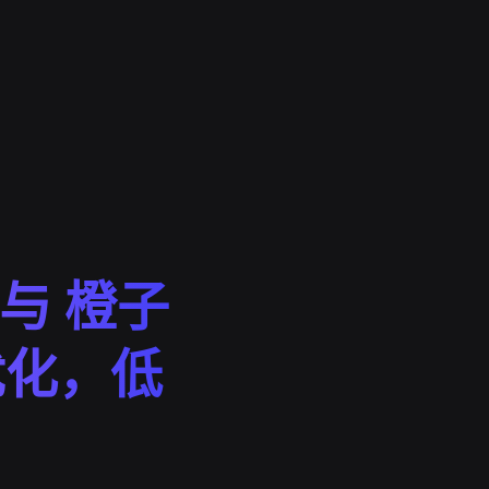
e 与 橙子
优化，低